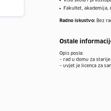
Viša škola i prvostup
Fakultet, akademija, 
Radno iskustvo:
Bez ra
Ostale informacij
Opis posla:
– rad u domu za starij
– uvjet je licenca za s