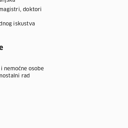
anjska
magistri, doktori
dnog iskustva
e
e i nemoćne osobe
amostalni rad