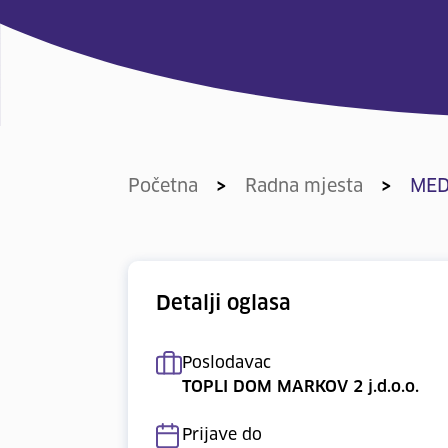
Početna
>
Radna mjesta
>
MED
Detalji oglasa
Poslodavac
TOPLI DOM MARKOV 2 j.d.o.o.
Prijave do